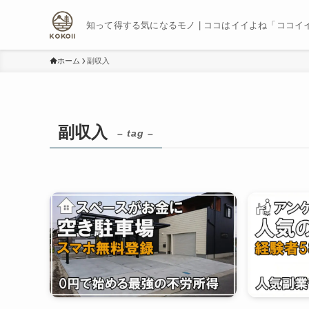
知って得する気になるモノ | ココはイイよね「ココイ
ホーム
副収入
副収入
– tag –