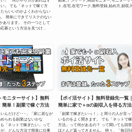
たい」「何かやり方があればす
副業,アンケート,商品モニター,モニターサ
い」 でも「ネットで稼ぐ方
ト,在宅,在宅ワーク,無料登録,始め方,副収入
したらいいのかよくわからない
。 簡単にできてリスクのない
つかあります。 その一つとして
応募という方法を見つけ...
トモニターサイト】無料
【ポイ活サイト】無料登録先一覧
｜簡単！副業で稼ぐ方法
簡単に家で＋αの副収入を得る方法
いんだけど･･･」「家に居なが
「副業で稼ぎたいっ！」と周りの人が言っ
始められる副業はないかな
いるのをよく聞きます。 でも「ネットで
たしも「ネットで稼ぎたい」って
方法」って何があるの？ って聞いても回
すが、どんな方法で簡単に仕事
ほとんど返ってきません。 時々、「毎日5