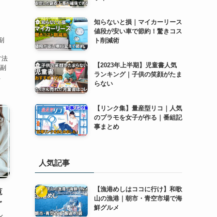
｜
知らないと損｜マイカーリース
」
値段が安い車で節約！驚きコス
副
ト削減術
め
方法
【2023年上半期】児童書人気
、副
ランキング｜子供の笑顔がたま
.
らない
【リンク集】量産型リコ｜人気
のプラモを女子が作る｜番組記
事まとめ
人気記事
【漁港めしはココに行け】和歌
覧
山の漁港｜朝市・青空市場で海
ぐ
鮮グルメ