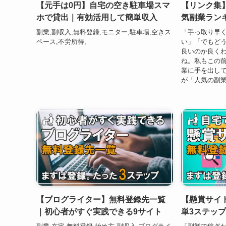
【元手は0円】自宅の空き駐車場スマ
【リンク集】
ホで貸出｜有効活用して簡単収入
気副業ランキ
副業,副収入,無料登録,モニター,駐車場,空きス
「手っ取り早
ペース,不労所得,
い」「でもど
良いのか良くわ
ね。私もこの
業に手を出して
が「人気の副業
【ブログライター】無料登録先一覧
【懸賞サイ
｜初心者がすぐ実践できる9サイト
単3ステッ