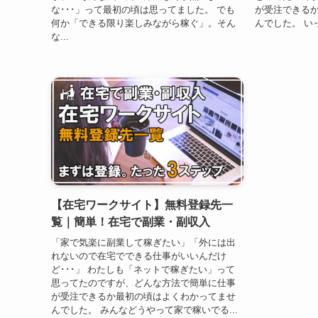
な･･･」って最初の頃は思ってました。 でも
が受注できる
何か「できる限り楽しみながら稼ぐ」。そん
んでした。 い
な...
【在宅ワークサイト】無料登録先一
覧｜簡単！在宅で副業・副収入
「家で気楽に副業して稼ぎたい」「外には出
れないので在宅でできる仕事がいいんだけ
ど･･･」 わたしも「ネットで稼ぎたい」って
思ってたのですが、どんな方法で簡単に仕事
が受注できるか最初の頃はよくわかってませ
んでした。 みんなどうやって家で稼いでる...