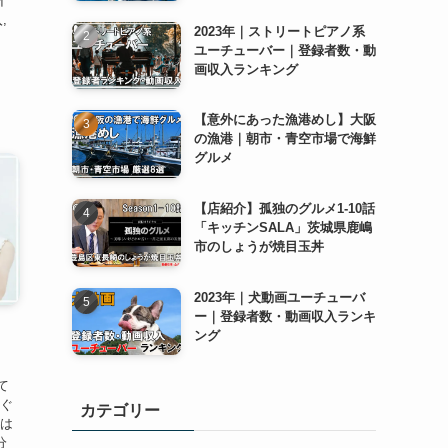
イ
,
2023年｜ストリートピアノ系
ユーチューバー｜登録者数・動
画収入ランキング
【意外にあった漁港めし】大阪
の漁港｜朝市・青空市場で海鮮
グルメ
【店紹介】孤独のグルメ1-10話
「キッチンSALA」茨城県鹿嶋
市のしょうが焼目玉丼
2023年｜犬動画ユーチューバ
ー｜登録者数・動画収入ランキ
｜
ング
て
稼ぐ
カテゴリー
答は
分