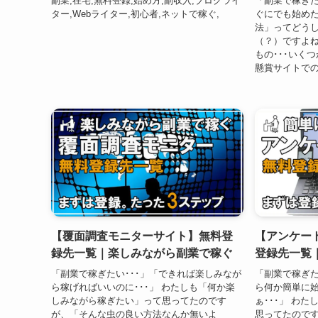
副業,在宅,無料登録,始め方,副収入,ブログライ
「副業で稼ぎ
ター,Webライター,初心者,ネットで稼ぐ,
ぐにでも始めた
法」ってどう
（？）ですよね
もの･･･いく
懸賞サイトでの
【覆面調査モニターサイト】無料登
【アンケー
録先一覧｜楽しみながら副業で稼ぐ
登録先一覧
「副業で稼ぎたい･･･」「できれば楽しみなが
「副業で稼ぎた
ら稼げればいいのに･･･」 わたしも「何か楽
ら何か簡単に
しみながら稼ぎたい」って思ってたのです
ぁ･･･」 わ
が、「そんな虫の良い方法なんか無いよ
思ってたので