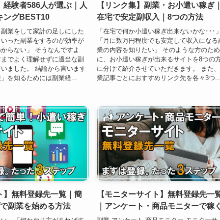
経験者586人が選ぶ｜人
【リンク集】副業・お小遣い稼ぎ
ングBEST10
在宅で安定副収入｜8つの方法
く副業をして家計の足しにした
「在宅で何か小遣い稼ぎ出来ないかな･･･
ういった副業をするのが効率が
「月に数万円程度でも安定して収入になる
からない」 そうなんですよ
業の内容を知りたい」 そのような方のた
前までよく理解せずに適当な副
に、お小遣い稼ぎが出来るサイトを8つの
いました。 結論から言います
に分けて紹介させていただきます。 また
」を知るためには副業経...
業記事ごとにおすすめリンク先を各々3つ..
ト】無料登録先一覧｜簡
【モニターサイト】無料登録先一
プで副業を始める方法
｜アンケート・商品モニターで稼