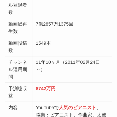
ル登録者
数
動画総再
7
億2857万1375回
生数
動画投稿
1549本
数
チャンネ
11年10ヶ月（
2011年02月24日
ル運用期
～）
間
予測総収
8742万円
益
内容
YouTubeで
人気のピアニスト
。
職業：ピアニスト、作曲家、太鼓