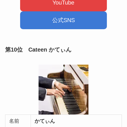
YouTube
公式SNS
第10位
Cateen かてぃん
名前
かてぃん