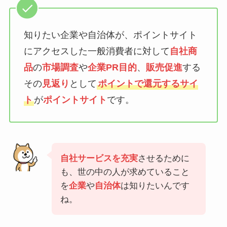
知りたい企業や自治体が、ポイントサイト
にアクセスした一般消費者に対して
自社商
品
の
市場調査
や
企業PR目的
、
販売促進
する
その
見返り
として
ポイントで還元するサイ
ト
が
ポイントサイト
です。
自社サービスを充実
させるために
も、世の中の人が求めていること
を
企業
や
自治体
は知りたいんです
ね。