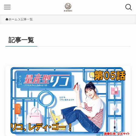
ホーム
記事一覧
記事一覧