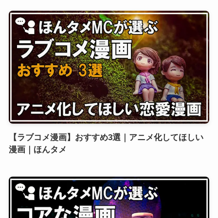
【ラブコメ漫画】おすすめ3選｜アニメ化してほしい
漫画｜ほんタメ