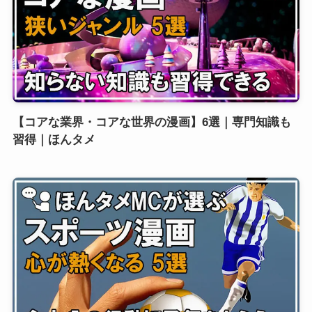
【コアな業界・コアな世界の漫画】6選｜専門知識も
習得｜ほんタメ