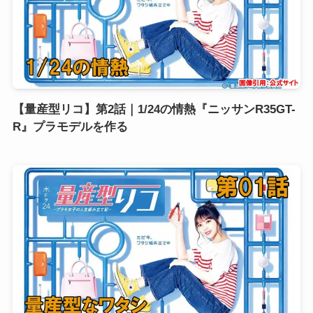
【量産型リコ】第2話｜1/24の情熱『ニッサンR35GT-
R』プラモデルを作る