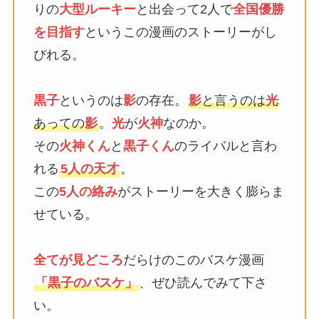
りの
大型ルーキー
と出会って2人で
全国優勝
を目指す
というこの漫画のストーリーがし
びれる。
黒子
というのは
影
の存在。
影
と言うのは
光
あっての
影
。
光
が
火神
なのか。
その
火神くん
と
黒子くん
のライバルと言わ
れる
5人の天才
。
この
5人の絡み
がストーリーを大きく膨らま
せている。
全てが見どころ
だらけのこのバスケ漫画
「黒子のバスケ」
、ぜひ読んでみて下さ
い。