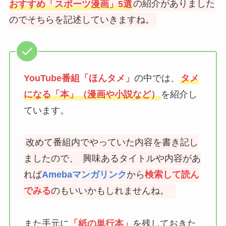
おすすめ「スポーツ漫画」5選
の紹介がありました
のでそちらを記述していきますね。
YouTube番組「ほんタメ」
の中では、
タメ
になる「本」（漫画や小説など）
を紹介し
ています。
改めて番組内でやっていた内容を書き記し
ましたので、
興味あるタイトルや内容があ
れば
Amebaマンガリンク
から
検索して読ん
でみる
のもいいかもしれませんね。
また手元に
「紙の単行本」
を残しておきた