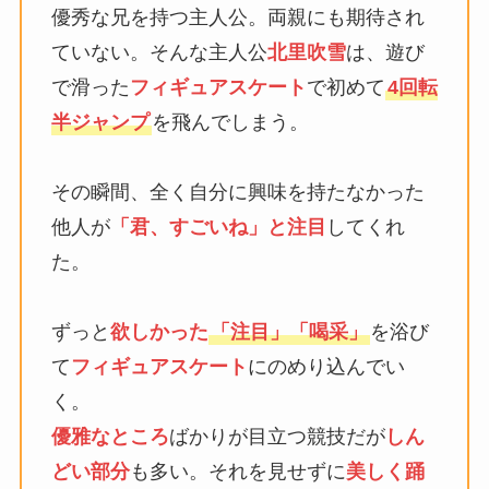
優秀な兄を持つ主人公。両親にも期待され
ていない。そんな主人公
北里吹雪
は、遊び
で滑った
フィギュアスケート
で初めて
4回転
半ジャンプ
を飛んでしまう。
その瞬間、全く自分に興味を持たなかった
他人が
「君、すごいね」と注目
してくれ
た。
ずっと
欲しかった
「注目」「喝采」
を浴び
て
フィギュアスケート
にのめり込んでい
く。
優雅なところ
ばかりが目立つ競技だが
しん
どい部分
も多い。それを見せずに
美しく踊