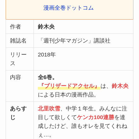
漫画全巻ドットコム
作者
鈴木央
雑誌名
「週刊少年マガジン」講談社
リリー
2018年
ス
内容
全6巻。
『
ブリザードアクセル
』
は、
鈴木央
による日本の漫画作品。
あらす
北里吹雪
、中学１年生。みんなに注
じ
目して欲しくて
ケンカ100連勝
を達
成したけど、誰もオレを見てくれね
ぇ…。