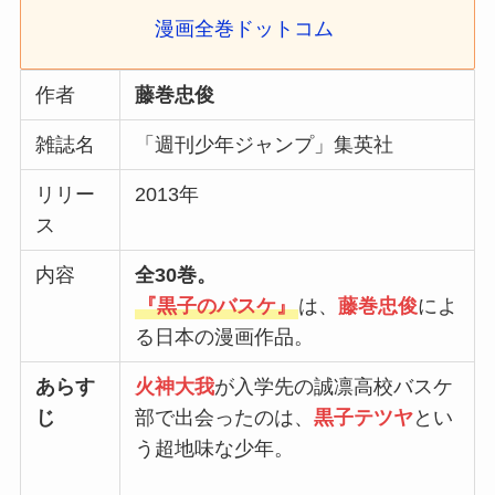
漫画全巻ドットコム
作者
藤巻忠俊
雑誌名
「週刊少年ジャンプ」集英社
リリー
2013年
ス
内容
全30巻。
『
黒子のバスケ
』
は、
藤巻忠俊
によ
る日本の漫画作品。
あらす
火神大我
が入学先の誠凛高校バスケ
じ
部で出会ったのは、
黒子テツヤ
とい
う超地味な少年。