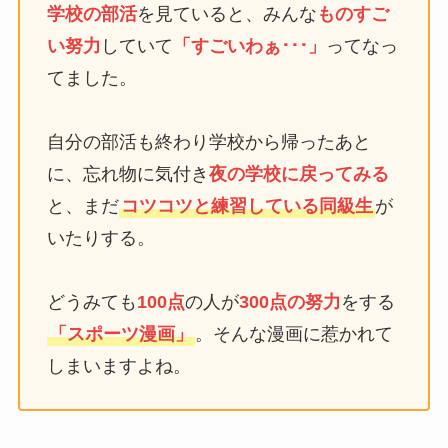
学校の部活
を見ていると、みんな
ものすご
い努力
していて
「すごいわぁ･･･」
ってなっ
てました。
自分の部活も終わり学校から帰ったあと
に、忘れ物に気付き
夜の学校に戻ってみる
と、まだ
コツコツと練習している同級生
が
いたりする。
どうみても
100点
の人が
300点の努力
をする
「スポーツ漫画」
。そんな漫画に惹かれて
しまいますよね。