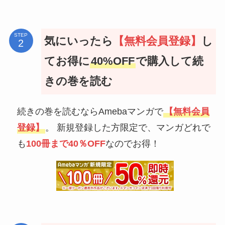
STEP
気にいったら
【無料会員登録】
し
てお得に
40%OFF
で購入して続
きの巻を読む
続きの巻を読むならAmebaマンガで
【無料会員
登録】
。 新規登録した方限定で、マンガどれで
も
100冊まで40％OFF
なのでお得！