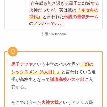
存在感も無さ過ぎる黒子に幻滅する
火神だったが、実は彼は
「キセキの
世代」
と言われた
伝説の最強チーム
のメンバーで…。
引用：Wikipedia
黒子テツヤ
という中学のバスケ界で
「幻の
シックスメン（6人目）」
と言われている選
手が高校生となって
誠凛高校バスケ部
に入
部する。
そこで出会った
火神大我
というアメリカ帰