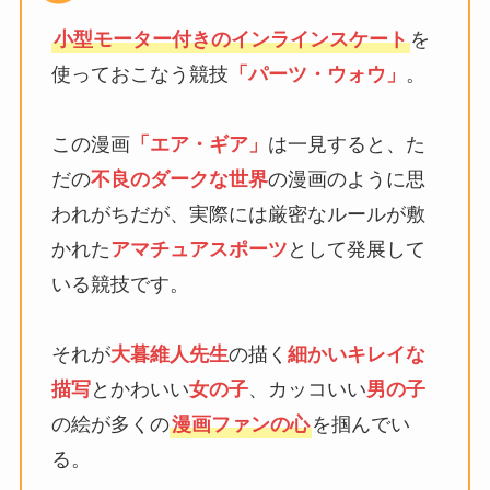
小型モーター付きのインラインスケート
を
使っておこなう競技
「パーツ・ウォウ」
。
この漫画
「エア・ギア」
は一見すると、た
だの
不良のダークな世界
の漫画のように思
われがちだが、実際には厳密なルールが敷
かれた
アマチュアスポーツ
として発展して
いる競技です。
それが
大暮維人先生
の描く
細かいキレイな
描写
とかわいい
女の子
、カッコいい
男の子
の絵が多くの
漫画ファンの心
を掴んでい
る。