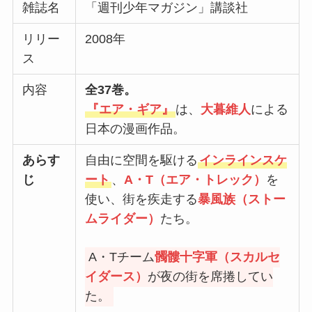
雑誌名
「週刊少年マガジン」講談社
リリー
2008年
ス
内容
全37巻。
『
エア・ギア
』
は、
大暮維人
による
日本の漫画作品。
あらす
自由に空間を駆ける
インラインスケ
じ
ート
、
A・T（エア・トレック）
を
使い、街を疾走する
暴風族（ストー
ムライダー）
たち。
A・Tチーム
髑髏十字軍（スカルセ
イダース）
が夜の街を席捲してい
た。