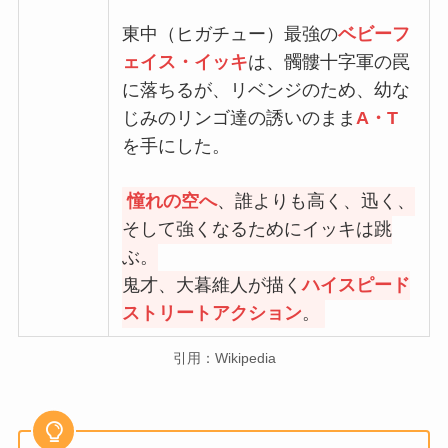
東中（ヒガチュー）最強の
ベビーフ
ェイス・イッキ
は、髑髏十字軍の罠
に落ちるが、リベンジのため、幼な
じみのリンゴ達の誘いのまま
A・T
を手にした。
憧れの空へ
、誰よりも高く、迅く、
そして強くなるためにイッキは跳
ぶ。
鬼才、大暮維人が描く
ハイスピード
ストリートアクション
。
引用：Wikipedia