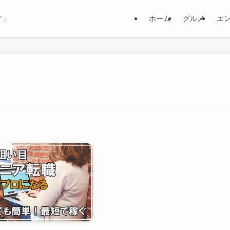
ホーム
グルメ
エ
イ」