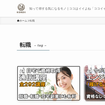
知って得する気になるモノ | ココはイイよね「ココイ
ホーム
転職
転職
– tag –