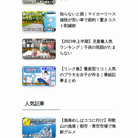
知らないと損｜マイカーリース
値段が安い車で節約！驚きコス
ト削減術
【2023年上半期】児童書人気
ランキング｜子供の笑顔がたま
らない
【リンク集】量産型リコ｜人気
のプラモを女子が作る｜番組記
事まとめ
人気記事
【漁港めしはココに行け】和歌
山の漁港｜朝市・青空市場で海
鮮グルメ