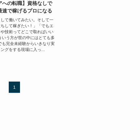
アへの転職】資格なしで
最速で稼げるプロになる
として働いてみたい。そして一
立ちして稼ぎたい！」「でもエ
格や技術ってどこで取ればいい
ういう方が世の中にはとても多
でも完全未経験からいきなり実
ングをする現場に入っ...
1