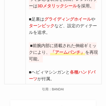
ーは
3Dメタリックシール
を採用。
■足裏は
グライディングホイール
や
ターンピック
など、設定のディテー
ルを追求。
■前腕内部に搭載された伸縮ギミッ
クにより、
「アームパンチ」
を再現
可能。
■ヘビィマシンガンと
各種ハンドパ
ーツ
が付属。
引用：BANDAI