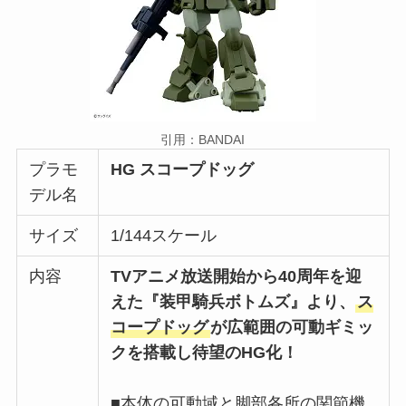
引用：BANDAI
プラモ
HG スコープドッグ
デル名
サイズ
1/144スケール
内容
TVアニメ放送開始から40周年を迎
えた『装甲騎兵ボトムズ』より、
ス
コープドッグ
が広範囲の可動ギミッ
クを搭載し待望のHG化！
■本体の可動域と脚部各所の関節機