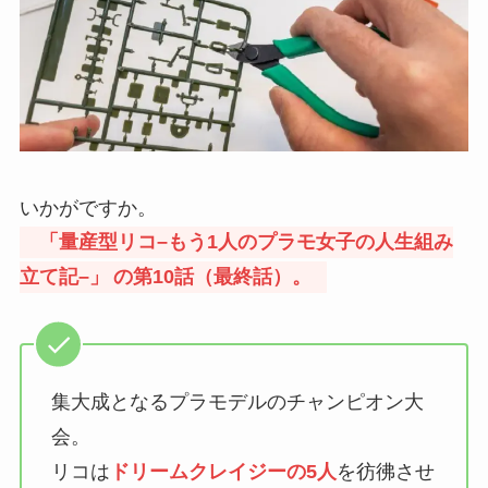
いかがですか。
「量産型リコ
–
もう1人のプラモ女子の人生組み
立て記
–
」
の第10話（最終話）。
集大成となるプラモデルのチャンピオン大
会。
リコは
ドリームクレイジー
の5人
を彷彿させ