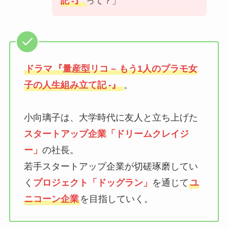
記
-』
って？」
ドラマ
『量産型リコ –
もう1人のプラモ女
子の人生組み立て記
-』
。
小向璃子は、大学時代に友人と立ち上げた
スタートアップ企業「ドリームクレイジ
ー」
の社長。
若手スタートアップ企業が切磋琢磨してい
く
プロジェクト「ドッグラン」
を通じて
ユ
ニコーン企業
を目指していく。