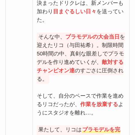
決まったドリクレは、新メンバーも
加わり
目まぐるしい日々
を送ってい
た。
そんな中、
プラモデルの大会当日
を
迎えたリコ（与田祐希）。制限時間
50時間の中、真剣な眼差しでプラモ
デルを作り進めていくが、
敵対する
チャンピオン達
のすごさに圧倒され
る。
そして、自分のペースで作業を進め
るリコだったが、
作業を放棄する
よ
うにスタジオを離れ…。
果たして、リコは
プラモデルを完