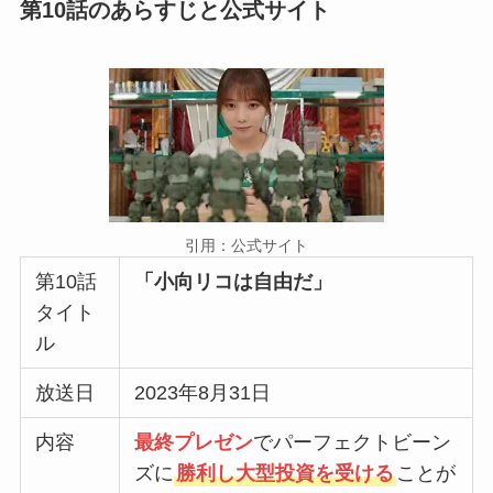
第10話のあらすじと公式サイト
引用：公式サイト
第10話
「小向リコは自由だ」
タイト
ル
放送日
2023年8月31日
内容
最終プレゼン
でパーフェクトビーン
ズに
勝利し大型投資を受ける
ことが