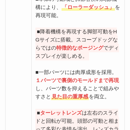
構により、
「ローラーダッシュ」
を
再現可能。
■降着機構を再現する脚部可動をH
Gサイズに搭載。スコープドッグな
らではの
特徴的なポージング
でディ
スプレイが楽しめる。
■一部パーツには肉厚成形を採用。
１パーツで裏側のモールドまで再現
し、パーツ数を抑えることで組みや
すさと
見た目の重厚感
を両立。
■
ターレットレンズ
は左右のスライ
ドと回転が可能。頭部の可動と相ま
って多彩な表情を演出。レンズカラ