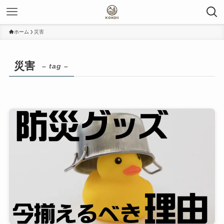
ホーム
災害
災害
– tag –