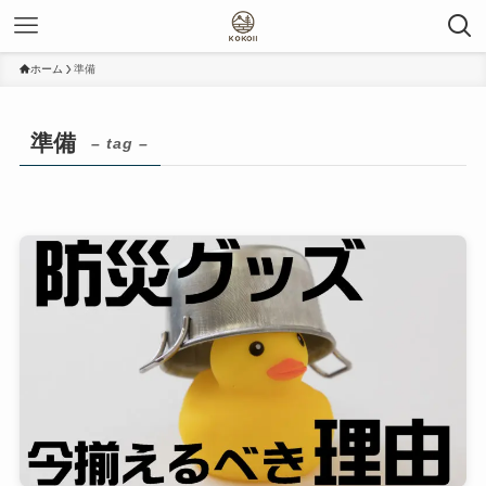
ホーム
準備
準備
– tag –