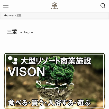
ホーム
三重
三重
– tag –