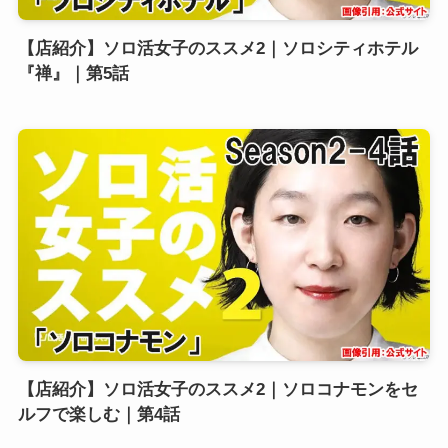
【店紹介】ソロ活女子のススメ2｜ソロシティホテル
『禅』｜第5話
【店紹介】ソロ活女子のススメ2｜ソロコナモンをセ
ルフで楽しむ｜第4話