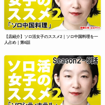
【店紹介】ソロ活女子のススメ2｜ソロ中国料理を一
人占め｜第6話