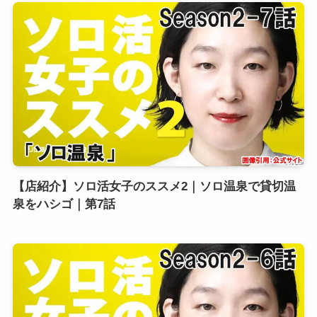
【店紹介】ソロ活女子のススメ2｜ソロ温泉で貸切温
泉をハシゴ｜第7話