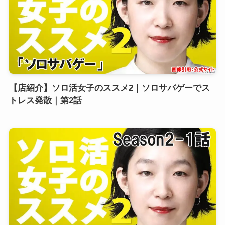
【店紹介】ソロ活女子のススメ2｜ソロサバゲーでス
トレス発散｜第2話