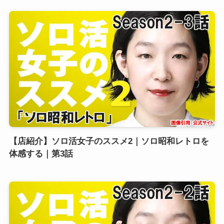
【店紹介】ソロ活女子のススメ2｜ソロ昭和レトロを
体感する｜第3話