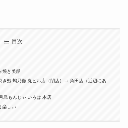
目次
み焼き美船
き処 蛸乃徹 丸ビル店（閉店）⇒ 角田店（近辺にあ
月島もんじゃ いろは 本店
う楽しい