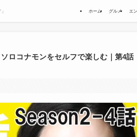
ホーム
グルメ
エ
イ」
｜ソロコナモンをセルフで楽しむ｜第4話