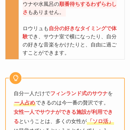
ウナや⽔⾵呂の
順番待ちするわずらわし
さ
もありません。
ロウリュも
⾃分の好きなタイミングで体
験
でき、サウナ室で横になったり、⾃分
の好きな⾳楽をかけたりと、⾃由に過ご
すことができます。
自分一人だけで
フィンランド式のサウナ
を
一人占め
できるのは今一番の贅沢です。
女性一人でサウナができる施設が利用でき
る
ということは、多くの女性が
「ソロ活」