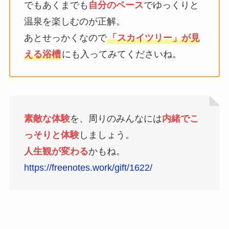
でもあくまでも
自分のペース
でゆっくりと
温泉を楽しむのが正解。
あとせっかくなので
「スカイツリー」が見
える浴槽
にも入ってみてくださいね。
素敵な体験
を、周りのみんなには
内緒でこ
っそりと体験
しましょう。
人生観が変わる
かもね。
https://freenotes.work/gift/1622/