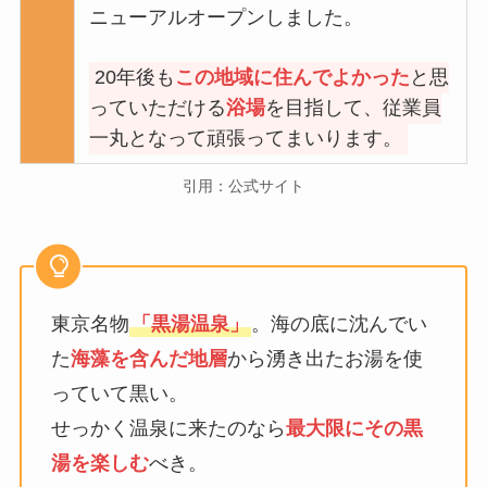
ニューアルオープンしました。
20年後も
この地域に住んでよかった
と思
っていただける
浴場
を目指して、従業員
一丸となって頑張ってまいります。
引用：公式サイト
東京名物
「黒湯温泉」
。海の底に沈んでい
た
海藻を含んだ地層
から湧き出たお湯を使
っていて黒い。
せっかく温泉に来たのなら
最大限にその黒
湯を楽しむ
べき。