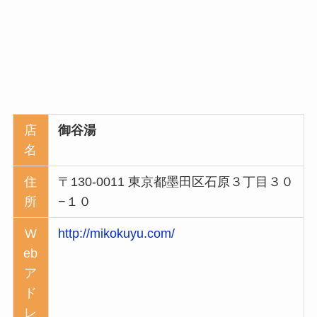
店
御谷湯
名
住
〒130-0011 東京都墨田区石原３丁目３０
所
−１０
W
http://mikokuyu.com/
eb
ア
ド
レ