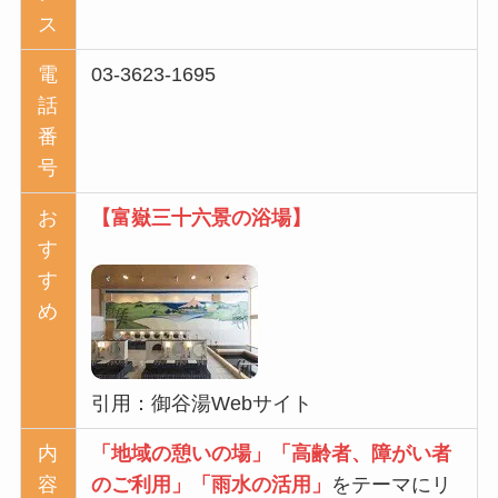
ス
電
03-3623-1695
話
番
号
お
【富嶽三十六景の浴場】
す
す
め
引用：御谷湯Webサイト
内
「地域の憩いの場」「高齢者、障がい者
容
のご利用」「雨水の活用」
をテーマにリ