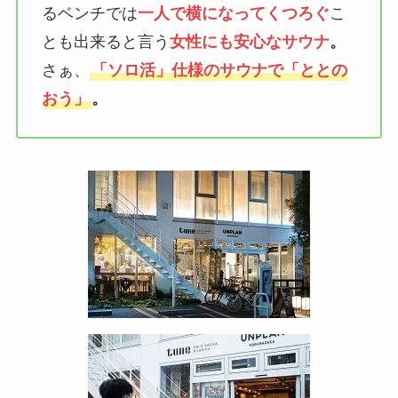
るベンチでは
一人で横になってくつろぐ
こ
とも出来ると言う
女性にも安心なサウナ
。
さぁ、
「ソロ活」仕様のサウナで「ととの
おう」
。