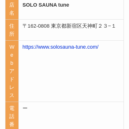
店
SOLO SAUNA tune
名
住
〒162-0808 東京都新宿区天神町２３−１
所
W
https://www.solosauna-tune.com/
e
b
ア
ド
レ
ス
電
ー
話
番