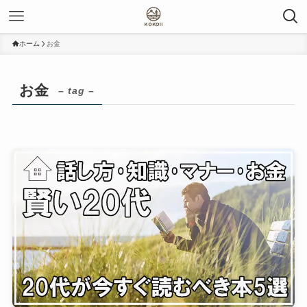
ホーム
お金
お金
– tag –