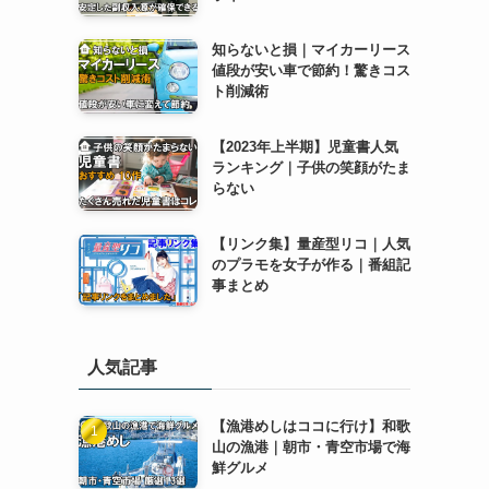
知らないと損｜マイカーリース
値段が安い車で節約！驚きコス
ト削減術
【2023年上半期】児童書人気
ランキング｜子供の笑顔がたま
らない
【リンク集】量産型リコ｜人気
のプラモを女子が作る｜番組記
事まとめ
人気記事
【漁港めしはココに行け】和歌
山の漁港｜朝市・青空市場で海
鮮グルメ