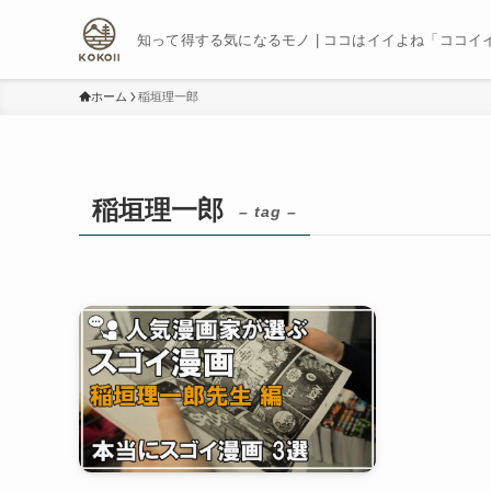
知って得する気になるモノ | ココはイイよね「ココイ
ホーム
稲垣理一郎
稲垣理一郎
– tag –