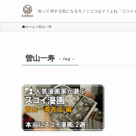
知って得する気になるモノ | ココはイイよね「ココイ
ホーム
曽山一寿
曽山一寿
– tag –