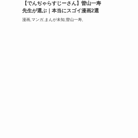
【でんぢゃらすじーさん】曽山一寿
先生が選ぶ｜本当にスゴイ漫画2選
漫画,マンガ,まんが未知,曽山一寿,