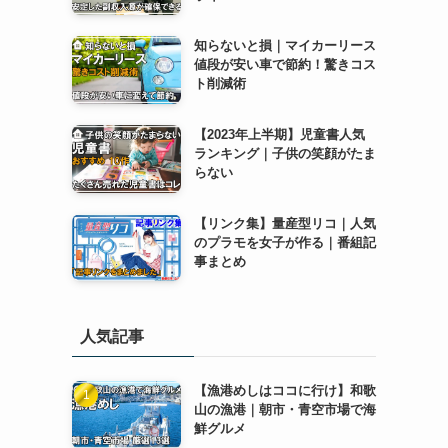
知らないと損｜マイカーリース
値段が安い車で節約！驚きコス
ト削減術
【2023年上半期】児童書人気
ランキング｜子供の笑顔がたま
らない
【リンク集】量産型リコ｜人気
のプラモを女子が作る｜番組記
事まとめ
人気記事
【漁港めしはココに行け】和歌
山の漁港｜朝市・青空市場で海
鮮グルメ