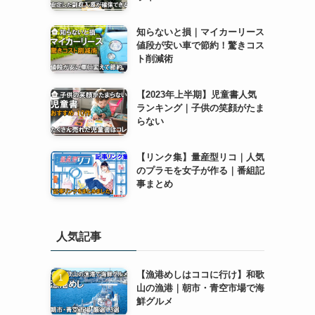
知らないと損｜マイカーリース
値段が安い車で節約！驚きコス
ト削減術
【2023年上半期】児童書人気
ランキング｜子供の笑顔がたま
らない
【リンク集】量産型リコ｜人気
のプラモを女子が作る｜番組記
事まとめ
人気記事
【漁港めしはココに行け】和歌
山の漁港｜朝市・青空市場で海
鮮グルメ