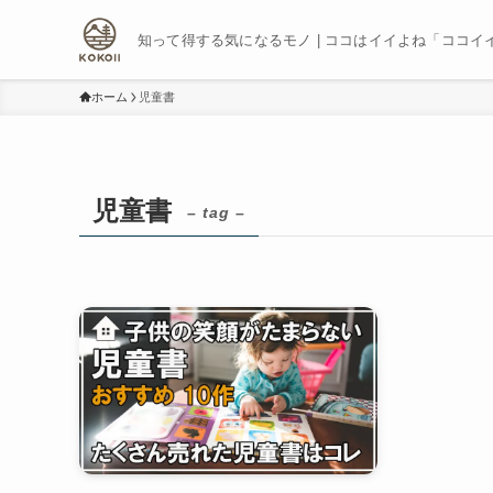
知って得する気になるモノ | ココはイイよね「ココイ
ホーム
児童書
児童書
– tag –