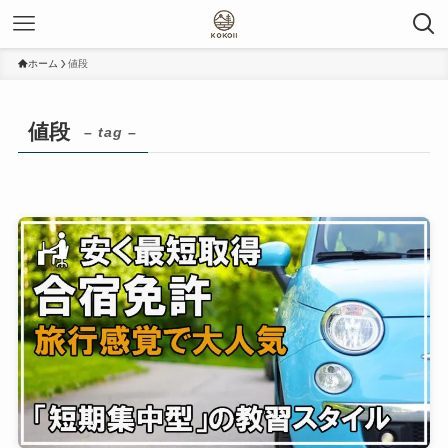
ホーム
値段
値段
– tag –