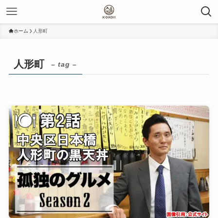
ホーム
人形町
人形町
– tag –