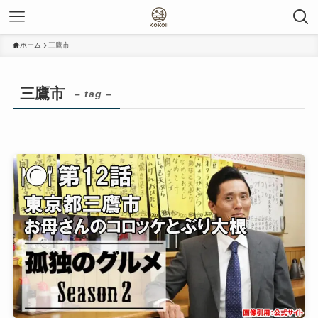
ホーム
三鷹市
三鷹市
– tag –