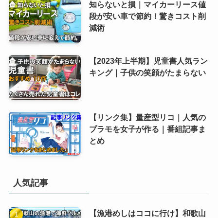
知らないと損｜マイカーリース値
段が安い車で節約！驚きコスト削
減術
【2023年上半期】児童書人気ラン
キング｜子供の笑顔がたまらない
【リンク集】量産型リコ｜人気の
プラモを女子が作る｜番組記事ま
とめ
人気記事
【漁港めしはココに行け】和歌山