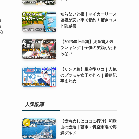
】
知らないと損｜マイカーリース
す
値段が安い車で節約！驚きコス
す
ト削減術
きな
。
【2023年上半期】児童書人気
、
ランキング｜子供の笑顔がたま
らない
【リンク集】量産型リコ｜人気
のプラモを女子が作る｜番組記
事まとめ
人気記事
【漁港めしはココに行け】和歌
山の漁港｜朝市・青空市場で海
鮮グルメ