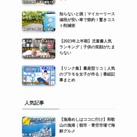
知らないと損｜マイカーリース
値段が安い車で節約！驚きコス
ト削減術
【2023年上半期】児童書人気
ランキング｜子供の笑顔がたま
らない
【リンク集】量産型リコ｜人気
のプラモを女子が作る｜番組記
事まとめ
人気記事
【漁港めしはココに行け】和歌
山の漁港｜朝市・青空市場で海
鮮グルメ