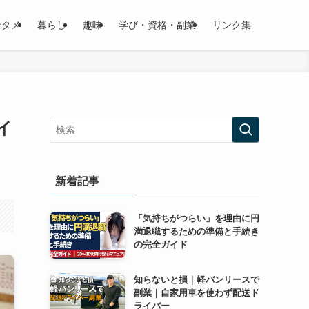
ンタメ
暮らし
趣味
学び・資格・副業
リンク集
イ
新着記事
「気持ちがつらい」を理由に円
満退職するための準備と手続き
の完全ガイド
知らないと損｜軽バンリースで
副業｜自家用車を使わず配送ド
ライバー