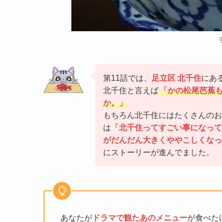
第11話では、
足立区 北千住
にあ
北千住と言えば
「かの松尾芭蕉
か。」
もちろん北千住にはたくさんのお
は
「北千住ってすごい事になって
がだんだん大きくややこしくなっ
にストーリーが進んでました。
あなたが
ドラマで観たあのメニュー
が食べた