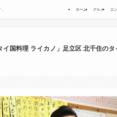
ホーム
グルメ
エ
イ」
「タイ国料理 ライカノ」足立区 北千住のタ