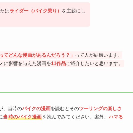
たは
ライダー（バイク乗り）
を主題にし
ってどんな漫画があるんだろう？」
って人が結構います。
メに影響を与えた漫画を
11作品
ご紹介したいと思います。
が、当時の
バイク
の漫画
を読むとその
ツーリングの楽しさ
に
当
時のバイク漫画
を読んでみてください。案外、
ハマる