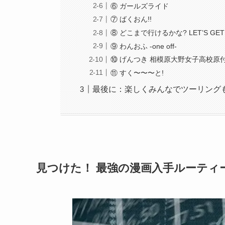
⑥ ガールズライド
⑦ ばくおん!!
⑧ どこまで行けるかな? LET’S GET A
⑨ わんおふ -one off-
⑩ げんつき 相模原大野女子高校原
⑪ すく〜〜〜と!
最後に：楽しくみんなでツーリング
見つけた！ 最強の漫画入手ルーティ