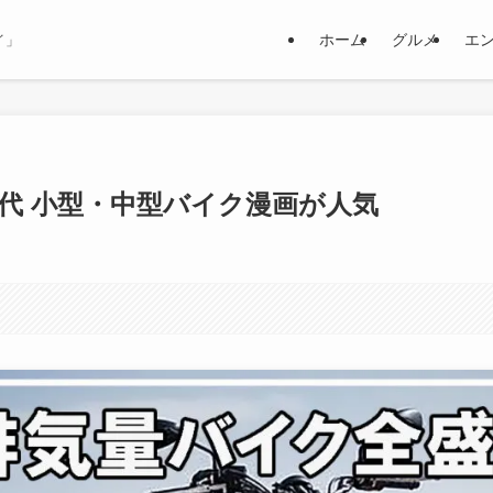
ホーム
グルメ
エ
イ」
年代 小型・中型バイク漫画が人気