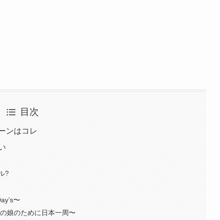
目次
ーンはコレ
い
イル?
ay’s〜
あの娘のために日本一周〜