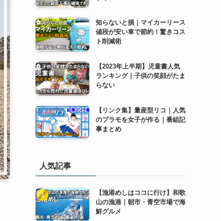
知らないと損｜マイカーリース
値段が安い車で節約！驚きコス
ト削減術
【2023年上半期】児童書人気
ランキング｜子供の笑顔がたま
らない
【リンク集】量産型リコ｜人気
のプラモを女子が作る｜番組記
事まとめ
人気記事
【漁港めしはココに行け】和歌
山の漁港｜朝市・青空市場で海
鮮グルメ