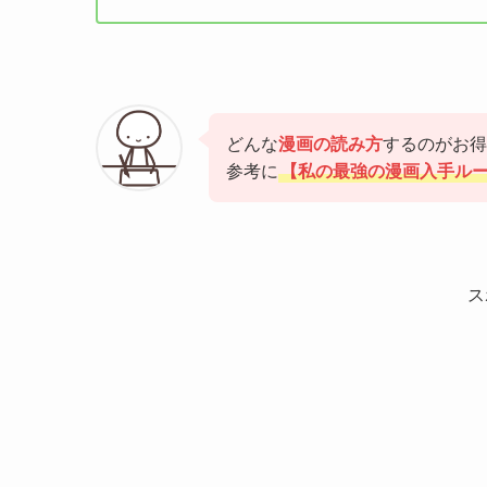
どんな
漫画の読み方
するのがお得
参考に
【私の最強の漫画入手ル
ス