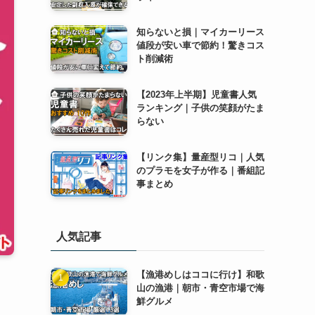
知らないと損｜マイカーリース
値段が安い車で節約！驚きコス
ト削減術
【2023年上半期】児童書人気
ランキング｜子供の笑顔がたま
らない
【リンク集】量産型リコ｜人気
のプラモを女子が作る｜番組記
事まとめ
人気記事
【漁港めしはココに行け】和歌
山の漁港｜朝市・青空市場で海
鮮グルメ