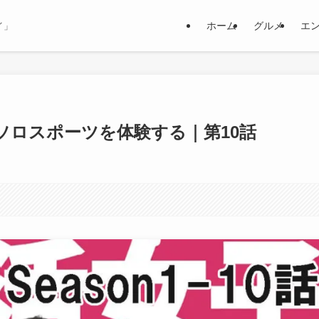
ホーム
グルメ
エ
イ」
ソロスポーツを体験する｜第10話