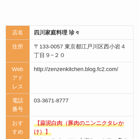
店名
四川家庭料理 珍々
住所
〒133-0057 東京都江戸川区西小岩４
丁目９−２０
Web
http://zenzenkitchen.blog.fc2.com/
アド
レス
電話
03-3671-8777
番号
おす
【蒜泥白肉（豚肉のニンニクタレか
すめ
け）】