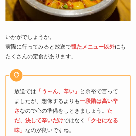
いかがでしょうか。
実際に行ってみると放送で
観たメニュー以外
にも
たくさんの定食があります。
放送では
「う～ん、辛い」
と余裕で言って
ましたが、想像するよりも
一段階は高い辛
さ
なので心の準備をしときましょう。
た
だ、決して辛いだけ
ではなく
「クセになる
味」
なのが良いですね。