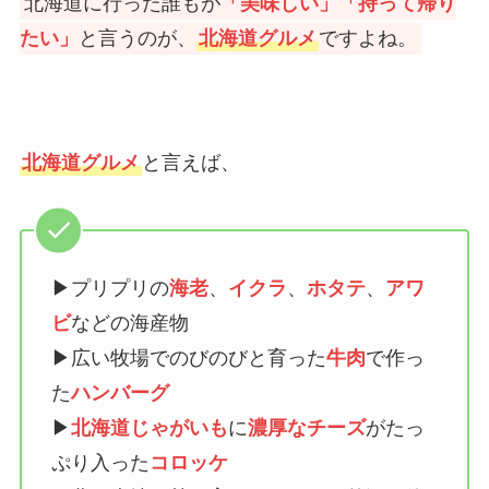
北海道に行った誰もが
「美味しい」「持って帰り
たい」
と言うのが、
北海道グルメ
ですよね。
北海道グルメ
と言えば、
▶プリプリの
海老
、
イクラ
、
ホタテ
、
アワ
ビ
などの海産物
▶広い牧場でのびのびと育った
牛肉
で作っ
た
ハンバーグ
▶
北海道じゃがいも
に
濃厚なチーズ
がたっ
ぷり入った
コロッケ