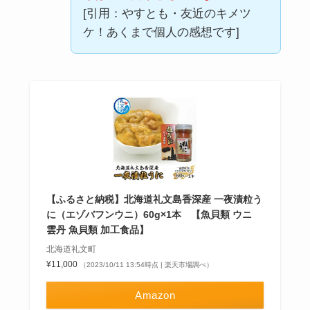
[引用：やすとも・友近のキメツ
ケ！あくまで個人の感想です]
【ふるさと納税】北海道礼文島香深産 一夜漬粒う
に（エゾバフンウニ）60g×1本 【魚貝類 ウニ
雲丹 魚貝類 加工食品】
北海道礼文町
¥11,000
（2023/10/11 13:54時点 | 楽天市場調べ）
Amazon