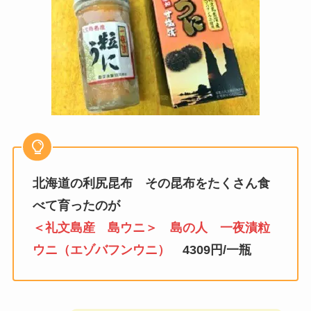
北海道の利尻昆布 その昆布をたくさん食
べて育ったのが
＜礼文島産 島ウニ＞ 島の人 一夜漬粒
ウニ（エゾバフンウニ）
4309円/一瓶