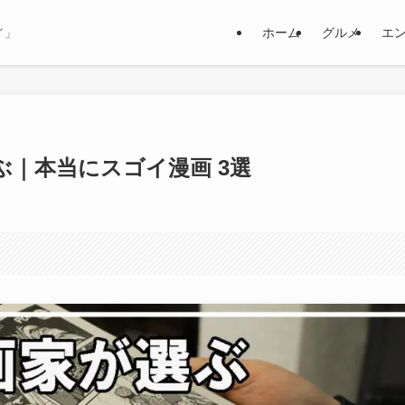
ホーム
グルメ
エ
イ」
｜本当にスゴイ漫画 3選