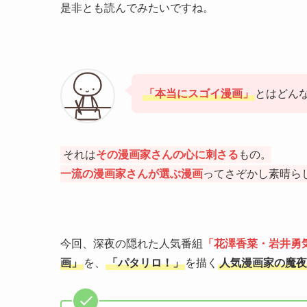
是非とも読んでみたいですね。
「
本当にスゴイ漫画
」
とはどん
それは
その漫画家さんの心に刺さる
もの。
一流の漫画家さんが選ぶ漫画
ってさぞかし素晴ら
今回、深夜の隠れた人気番組
「花澤香菜・岩井勇
画
」
を、
「パタリロ！」
を描く
人気漫画家の魔夜