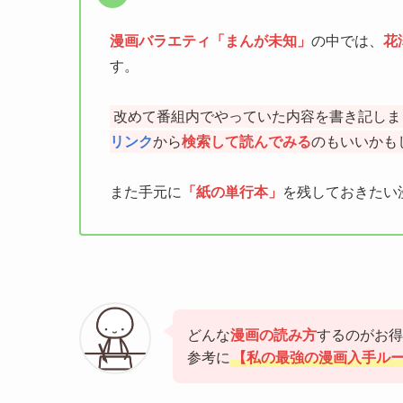
漫画バラエティ「まんが未知」
の中では、
花
す。
改めて番組内でやっていた内容を書き記しま
リンク
から
検索して読んでみる
のもいいかも
また手元に
「紙の単行本」
を残しておきたい
どんな
漫画の読み方
するのがお得
参考に
【私の最強の漫画入手ル