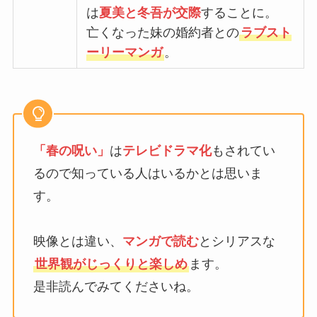
は
夏美と冬吾が交際
することに。
亡くなった妹の婚約者との
ラブスト
ーリーマンガ
。
「春の呪い」
は
テレビドラマ化
もされてい
るので知っている人はいるかとは思いま
す。
映像とは違い、
マンガで読む
とシリアスな
世界観がじっくりと楽しめ
ます。
是非読んでみてくださいね。