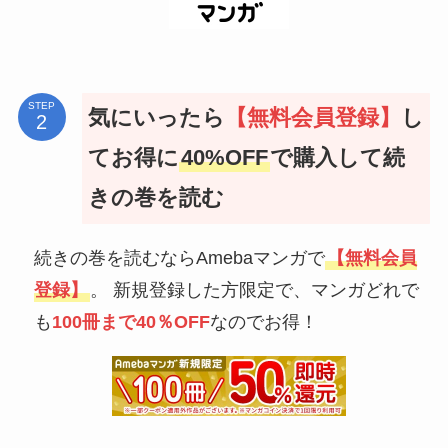
STEP
気にいったら
【無料会員登録】
し
てお得に
40%OFF
で購入して続
きの巻を読む
続きの巻を読むならAmebaマンガで
【無料会員
登録】
。 新規登録した方限定で、マンガどれで
も
100冊まで40％OFF
なのでお得！