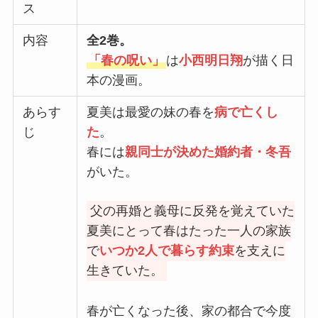
ス
内容
全2巻。
「春の呪い」
は
小西明日翔
が描く日
本の漫画。
あらす
夏美は最愛の妹の春を
病で亡くし
じ
た
。
春には
親同士が決めた婚約者・冬吾
がいた。
父の再婚と義母に反発を覚えていた
夏美にとって春はたった一人の家族
で
いつか2人で暮らす約束
を支えに
生きていた。
春が亡くなった後、家の都合で今度