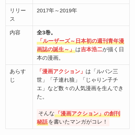
リリー
2017年～2019年
ス
内容
全3巻。
「ルーザーズ～日本初の週刊青年漫
画誌の誕生～」
は
吉本浩二
が描く日
本の漫画。
あらす
「漫画アクション」
は「ルパン三
じ
世」「子連れ狼」「じゃりン子チ
エ」など数々の人気漫画を生んでき
た。
そんな
「漫画アクション」の創刊
秘話
を書いたマンガがコレ！