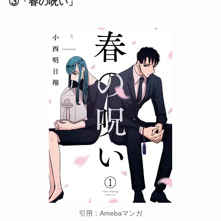
③「春の呪い」
引用：Amebaマンガ