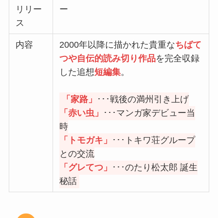
リリー
ー
ス
内容
2000年以降に描かれた貴重な
ちばて
つや自伝的読み切り作品
を完全収録
した追想
短編集
。
「家路」
･･･戦後の満州引き上げ
「赤い虫」
･･･マンガ家デビュー当
時
「トモガキ」
･･･トキワ荘グループ
との交流
「グレてつ」
･･･のたり松太郎 誕生
秘話