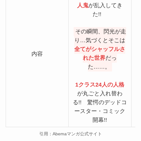
人鬼
が乱入してき
た!!
その瞬間、閃光が走
り…気づくとそこは
全てがシャッフルさ
内容
れた世界
だっ
た……。
1クラス24人の人格
が丸ごと入れ替わ
る!! 驚愕のデッドコ
ースター・コミック
開幕!!
引用：Abemaマンガ公式サイト