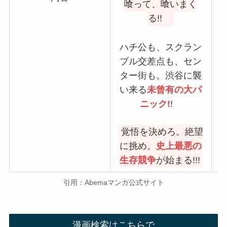
喰って、喰いまく
る!!
ハチ公も、スクラン
ブル交差点も、セン
ター街も。渋谷に襲
い来る
未曾有の大パ
ニック!
!
覚悟を決めろ。絶望
に挑め。
史上最悪の
生存競争
が始まる!!!
引用：Abemaマンガ公式サイト
漫画検索はこちらで