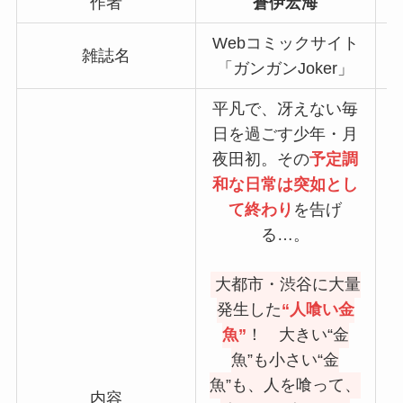
作者
蒼伊宏海
Webコミックサイト
雑誌名
「ガンガンJoker」
平凡で、冴えない毎
日を過ごす少年・月
夜田初。その
予定調
和な日常は突如とし
て終わり
を告げ
る…。
大都市・渋谷に大量
発生した
“人喰い金
魚”
！ 大きい“金
魚”も小さい“金
魚”も、人を喰って、
内容