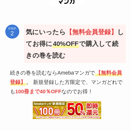
STEP
気にいったら
【無料会員登録】
し
てお得に
40%OFF
で購入して続
きの巻を読む
続きの巻を読むならAmebaマンガで
【無料会員
登録】
。 新規登録した方限定で、マンガどれで
も
100冊まで40％OFF
なのでお得！