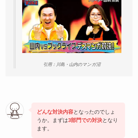
引用：川島・山内のマンガ沼
どんな対決内容
となったのでしょ
うか。まずは
3部門での対決
となり
ます。